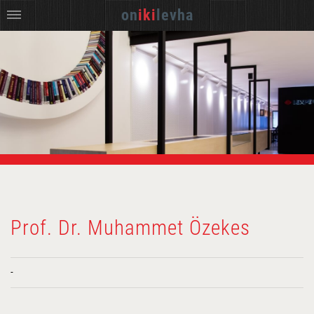
on
iki
levha
Prof. Dr. Muhammet Özekes
-