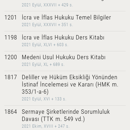
2021 Eylül, XXXVII + 429 s.
1201
İcra ve İflas Hukuku Temel Bilgiler
2021 Eylül, XXXVII + 351 s.
1198
İcra ve İflas Hukuku Ders Kitabı
2021 Eylül, XLVI + 603 s.
1200
Medeni Usul Hukuku Ders Kitabı
2021 Eylül, XL + 689 s.
1817
Deliller ve Hüküm Eksikliği Yönünden
İstinaf İncelemesi ve Kararı (HMK m.
353/1-a-6)
2021 Eylül, XVI + 133 s.
1864
Sermaye Şirketlerinde Sorumluluk
Davası (TTK m. 549 vd.)
2021 Ekim, XVIII + 247 s.