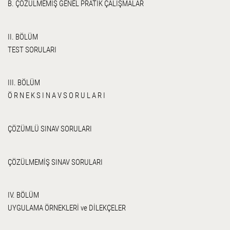
B. ÇÖZÜLMEMİŞ GENEL PRATİK ÇALIŞMALAR
II. BÖLÜM
TEST SORULARI
III. BÖLÜM
Ö R N E K S I N A V S O R U L A R I
ÇÖZÜMLÜ SINAV SORULARI
ÇÖZÜLMEMİŞ SINAV SORULARI
IV. BÖLÜM
UYGULAMA ÖRNEKLERİ ve DİLEKÇELER