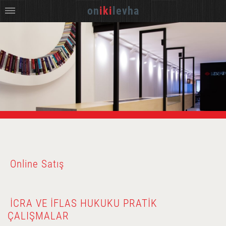
on
iki
levha
Online Satış
İCRA VE İFLAS HUKUKU PRATIK
ÇALIŞMALAR