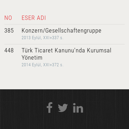
NO
ESER ADI
385
Konzern/Gesellschaftengruppe
2013 Eylül, XXI+337 s.
448
Türk Ticaret Kanunu'nda Kurumsal
Yönetim
2014 Eylül, XXI+372 s.