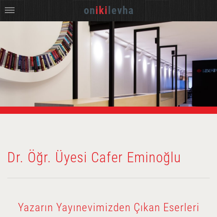
on
iki
levha
Dr. Öğr. Üyesi Cafer Eminoğlu
Yazarın Yayınevimizden Çıkan Eserleri