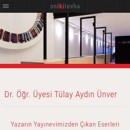
on
iki
levha
Dr. Öğr. Üyesi Tülay Aydın Ünver
Yazarın Yayınevimizden Çıkan Eserleri