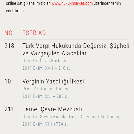
online satış kanalımız olan
www.hukukmarket.com
üzerinden temin
edebilirsiniz
NO
ESER ADI
218
Türk Vergi Hukukunda Değersiz, Şüpheli
ve Vazgeçilen Alacaklar
Doç. Dr. İrfan Barlass
2011 Ekim, XVII + 216 s.
10
Verginin Yasallığı İlkesi
Prof. Dr. Gülsen Güneş
2011 Ekim, xlvi + 285 s.
211
Temel Çevre Mevzuatı
Doç. Dr. Sevim Budak
,
Doç. Dr. Ahmet M. Güneş
2011 Ekim, VIII +754 s.