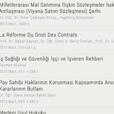
Milletlerarası Mal Satımına İlişkin Sözleşmeler hak
Antlaşması (Viyana Satım Sözleşmesi) Şerhi
Av. Doç. Dr. Pınar Çağlayan Aksoy
,
Ingeborg Schwenzer
2015 Mart, 1688 s.
La Réforme Du Droit Des Contrats
Prof. Dr. Başak Baysal
,
Dr. Öğr. Üyesi A. Barış Özbilen
,
Prof. Dr. 
2015 Mart, VIII+291 s.
İş Sağlığı ve Güvenliği İşçi ve İşveren Rehberi
Teoman Akpınar
2015 Mart, XVII + 298 s.
Pay Sahibi Haklarının Korunması Kapsamında Ano
Kararlarının Butlanı
Dr. Öğr. Üyesi Hediye Bahar Sayın
2015 Mart, XXII + 383 s.
Medeni Usul Hukuku