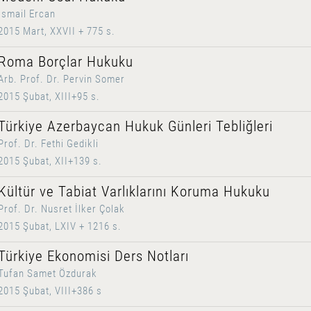
İsmail Ercan
2015 Mart, XXVII + 775 s.
Roma Borçlar Hukuku
Arb. Prof. Dr. Pervin Somer
2015 Şubat, XIII+95 s.
Türkiye Azerbaycan Hukuk Günleri Tebliğleri
Prof. Dr. Fethi Gedikli
2015 Şubat, XII+139 s.
Kültür ve Tabiat Varlıklarını Koruma Hukuku
Prof. Dr. Nusret İlker Çolak
2015 Şubat, LXIV + 1216 s.
Türkiye Ekonomisi Ders Notları
Tufan Samet Özdurak
2015 Şubat, VIII+386 s