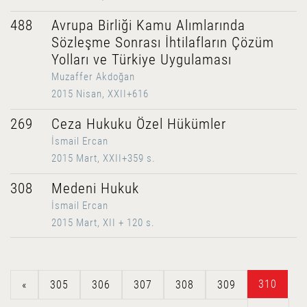
488
Avrupa Birliği Kamu Alımlarında
Sözleşme Sonrası İhtilafların Çözüm
Yolları ve Türkiye Uygulaması
Muzaffer Akdoğan
2015 Nisan, XXII+616
269
Ceza Hukuku Özel Hükümler
İsmail Ercan
2015 Mart, XXII+359 s.
308
Medeni Hukuk
İsmail Ercan
2015 Mart, XII + 120 s.
310
«
305
306
307
308
309