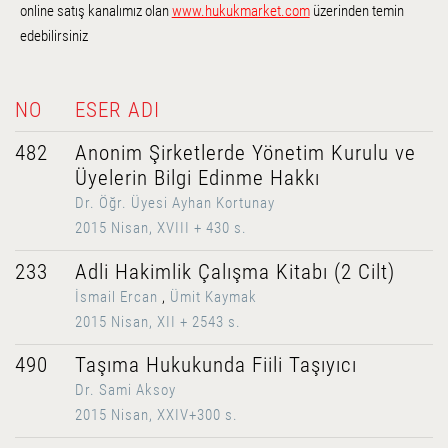
online satış kanalımız olan
www.hukukmarket.com
üzerinden temin
edebilirsiniz
NO
ESER ADI
482
Anonim Şirketlerde Yönetim Kurulu ve
Üyelerin Bilgi Edinme Hakkı
Dr. Öğr. Üyesi Ayhan Kortunay
2015 Nisan, XVIII + 430 s.
233
Adli Hakimlik Çalışma Kitabı (2 Cilt)
İsmail Ercan
,
Ümit Kaymak
2015 Nisan, XII + 2543 s.
490
Taşıma Hukukunda Fiili Taşıyıcı
Dr. Sami Aksoy
2015 Nisan, XXIV+300 s.