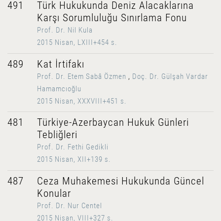
491
Türk Hukukunda Deniz Alacaklarına
Karşı Sorumluluğu Sınırlama Fonu
Prof. Dr. Nil Kula
2015 Nisan, LXIII+454 s.
489
Kat İrtifakı
Prof. Dr. Etem Sabâ Özmen
,
Doç. Dr. Gülşah Vardar
Hamamcıoğlu
2015 Nisan, XXXVIII+451 s.
481
Türkiye-Azerbaycan Hukuk Günleri
Tebliğleri
Prof. Dr. Fethi Gedikli
2015 Nisan, XII+139 s.
487
Ceza Muhakemesi Hukukunda Güncel
Konular
Prof. Dr. Nur Centel
2015 Nisan, VIII+327 s.