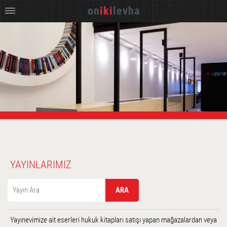
on
iki
levha
YAYINLARIMIZ
Yayınevimize ait eserleri hukuk kitapları satışı yapan mağazalardan veya