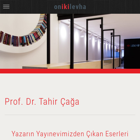
on
iki
levha
Prof. Dr. Tahir Çağa
Yazarın Yayınevimizden Çıkan Eserleri