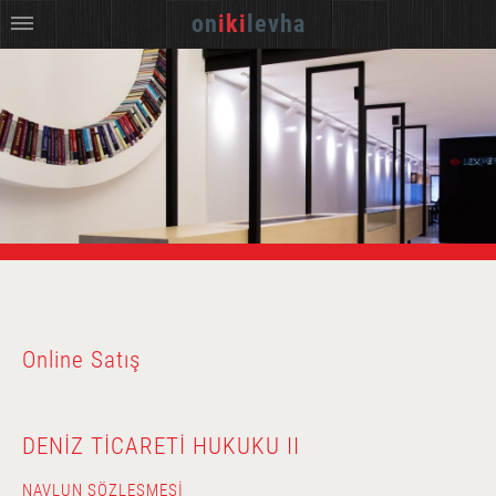
on
iki
levha
Online Satış
DENIZ TICARETI HUKUKU II
NAVLUN SÖZLEŞMESI