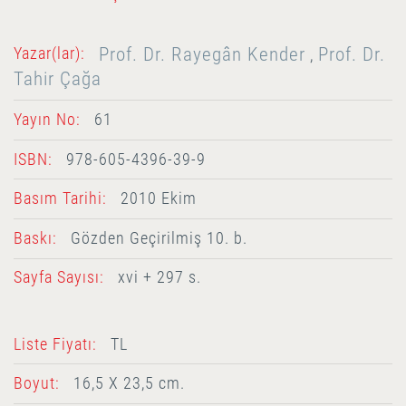
Prof. Dr. Rayegân Kender
Prof. Dr.
Yazar(lar):
,
Tahir Çağa
Yayın No:
61
ISBN:
978-605-4396-39-9
Basım Tarihi:
2010 Ekim
Baskı:
Gözden Geçirilmiş 10. b.
Sayfa Sayısı:
xvi + 297 s.
Liste Fiyatı:
TL
Boyut:
16,5 X 23,5 cm.