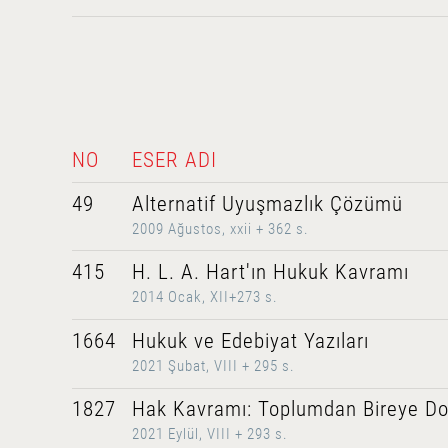
NO
ESER ADI
49
Alternatif Uyuşmazlık Çözümü
2009 Ağustos, xxii + 362 s.
415
H. L. A. Hart'ın Hukuk Kavramı
2014 Ocak, XII+273 s.
1664
Hukuk ve Edebiyat Yazıları
2021 Şubat, VIII + 295 s.
1827
Hak Kavramı: Toplumdan Bireye D
2021 Eylül, VIII + 293 s.