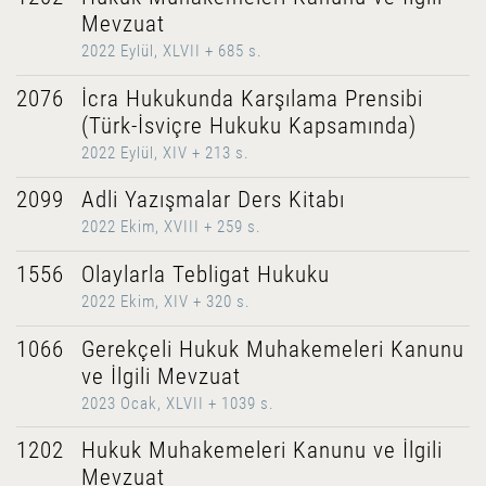
Mevzuat
2022 Eylül, XLVII + 685 s.
2076
İcra Hukukunda Karşılama Prensibi
(Türk-İsviçre Hukuku Kapsamında)
2022 Eylül, XIV + 213 s.
2099
Adli Yazışmalar Ders Kitabı
2022 Ekim, XVIII + 259 s.
1556
Olaylarla Tebligat Hukuku
2022 Ekim, XIV + 320 s.
1066
Gerekçeli Hukuk Muhakemeleri Kanunu
ve İlgili Mevzuat
2023 Ocak, XLVII + 1039 s.
1202
Hukuk Muhakemeleri Kanunu ve İlgili
Mevzuat