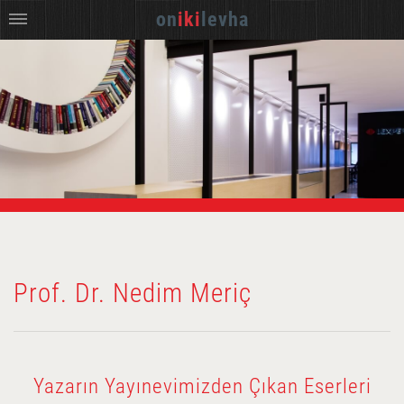
on
iki
levha
Prof. Dr. Nedim Meriç
Yazarın Yayınevimizden Çıkan Eserleri