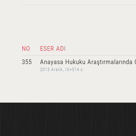
NO
ESER ADI
355
Anayasa Hukuku Araştırmalarında 
2013 Aralık, IX+514 s.