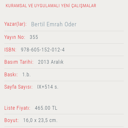
KURAMSAL VE UYGULAMALI YENI ÇALIŞMALAR
Bertil Emrah Oder
Yazar(lar):
Yayın No:
355
ISBN:
978-605-152-012-4
Basım Tarihi:
2013 Aralık
Baskı:
1.b.
Sayfa Sayısı:
IX+514 s.
Liste Fiyatı:
465.00 TL
Boyut:
16,0 x 23,5 cm.