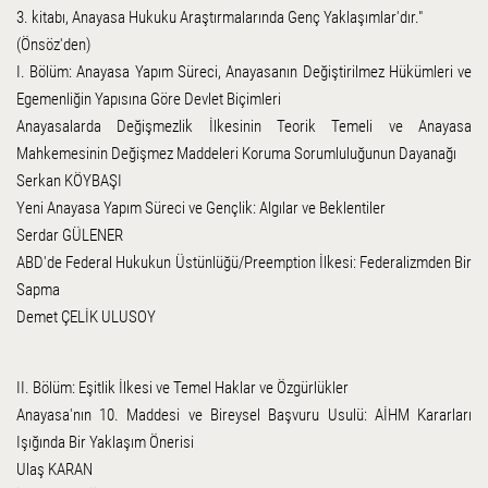
3. kitabı, Anayasa Hukuku Araştırmalarında Genç Yaklaşımlar'dır."
(Önsöz'den)
I. Bölüm: Anayasa Yapım Süreci, Anayasanın Değiştirilmez Hükümleri ve
Egemenliğin Yapısına Göre Devlet Biçimleri
Anayasalarda Değişmezlik İlkesinin Teorik Temeli ve Anayasa
Mahkemesinin Değişmez Maddeleri Koruma Sorumluluğunun Dayanağı
Serkan KÖYBAŞI
Yeni Anayasa Yapım Süreci ve Gençlik: Algılar ve Beklentiler
Serdar GÜLENER
ABD'de Federal Hukukun Üstünlüğü/Preemption İlkesi: Federalizmden Bir
Sapma
Demet ÇELİK ULUSOY
II. Bölüm: Eşitlik İlkesi ve Temel Haklar ve Özgürlükler
Anayasa'nın 10. Maddesi ve Bireysel Başvuru Usulü: AİHM Kararları
Işığında Bir Yaklaşım Önerisi
Ulaş KARAN