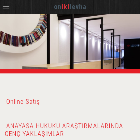
on
iki
levha
Online Satış
ANAYASA HUKUKU ARAŞTIRMALARINDA
GENÇ YAKLAŞIMLAR