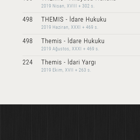
2019 Nisan, XVIII + 302 s.
498
THEMIS - İdare Hukuku
2019 Haziran, XXXI + 469 s.
498
Themis - İdare Hukuku
2019 Ağustos, XXXI + 469 s.
224
Themis - İdari Yargı
2019 Ekim, XVII + 263 s.