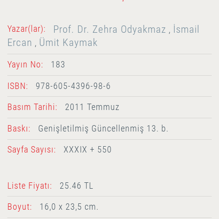
Prof. Dr. Zehra Odyakmaz
İsmail
Yazar(lar):
,
Ercan
Ümit Kaymak
,
Yayın No:
183
ISBN:
978-605-4396-98-6
Basım Tarihi:
2011 Temmuz
Baskı:
Genişletilmiş Güncellenmiş 13. b.
Sayfa Sayısı:
XXXIX + 550
Liste Fiyatı:
25.46 TL
Boyut:
16,0 x 23,5 cm.