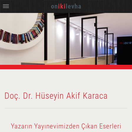
on
iki
levha
Doç. Dr. Hüseyin Akif Karaca
Yazarın Yayınevimizden Çıkan Eserleri