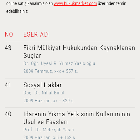
online satış kanalımız olan
www.hukukmarket.com
üzerinden temin
edebilirsiniz
NO
ESER ADI
43
Fikri Mülkiyet Hukukundan Kaynaklanan
Suçlar
Dr. Öğr. Üyesi R. Yılmaz Yazıcıoğlu
2009 Temmuz, xxx + 557 s.
41
Sosyal Haklar
Doç. Dr. Nihat Bulut
2009 Haziran, xx + 329 s.
40
İdarenin Yıkma Yetkisinin Kullanımının
Usul ve Esasları
Prof. Dr. Melikşah Yasin
2009 Haziran, xiii + 162 s.