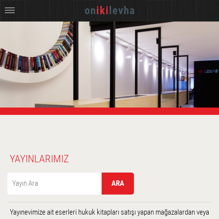
on
iki
levha
YAYINLARIMIZ
Yayınevimize ait eserleri hukuk kitapları satışı yapan mağazalardan veya