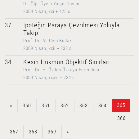
Dr. Öğr. Üyesi Yalçın Tosun
2009 Nisan, xxi + 425 s.
37
İpoteğin Paraya Çevrilmesi Yoluyla
Takip
Prof. Dr. Ali Cem Budak
2009 Nisan, xxii + 233 s.
34
Kesin Hükmün Objektif Sınırları
Prof. Dr. H. Özden Özkaya-Ferendeci
2009 Nisan, xxxvi + 234 s.
365
«
360
361
362
363
364
366
367
368
369
»