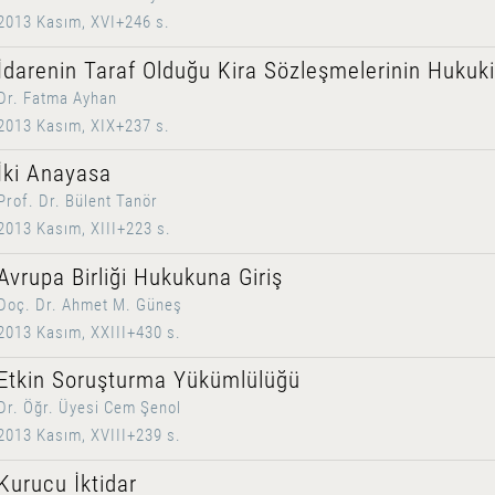
2013 Kasım, XVI+246 s.
İdarenin Taraf Olduğu Kira Sözleşmelerinin Hukuki
Dr. Fatma Ayhan
2013 Kasım, XIX+237 s.
İki Anayasa
Prof. Dr. Bülent Tanör
2013 Kasım, XIII+223 s.
Avrupa Birliği Hukukuna Giriş
Doç. Dr. Ahmet M. Güneş
2013 Kasım, XXIII+430 s.
Etkin Soruşturma Yükümlülüğü
Dr. Öğr. Üyesi Cem Şenol
2013 Kasım, XVIII+239 s.
Kurucu İktidar