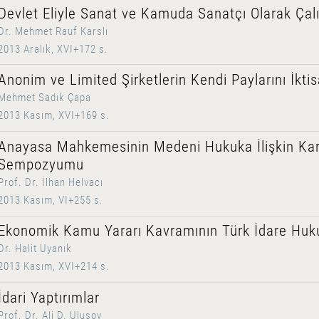
Devlet Eliyle Sanat ve Kamuda Sanatçı Olarak Ça
Dr. Mehmet Rauf Karslı
2013 Aralık, XVI+172 s.
Anonim ve Limited Şirketlerin Kendi Paylarını İkti
Mehmet Sadık Çapa
2013 Kasım, XVI+169 s.
Anayasa Mahkemesinin Medeni Hukuka İlişkin Kara
Sempozyumu
Prof. Dr. İlhan Helvacı
2013 Kasım, VI+255 s.
Ekonomik Kamu Yararı Kavramının Türk İdare Huku
Dr. Halit Uyanık
2013 Kasım, XVI+214 s.
İdari Yaptırımlar
Prof. Dr. Ali D. Ulusoy