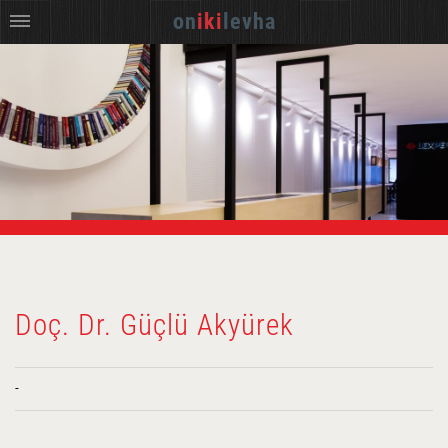
on
iki
levha
Doç. Dr. Güçlü Akyürek
-