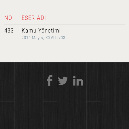
NO
ESER ADI
433
Kamu Yönetimi
2014 Mayıs, XXVII+703 s.