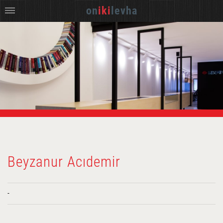
on
iki
levha
Beyzanur Acıdemir
-