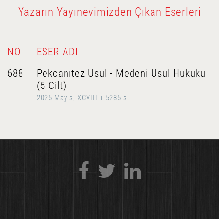
Yazarın Yayınevimizden Çıkan Eserleri
NO
ESER ADI
688
Pekcanıtez Usul - Medeni Usul Hukuku
(5 Cilt)
2025 Mayıs, XCVIII + 5285 s.