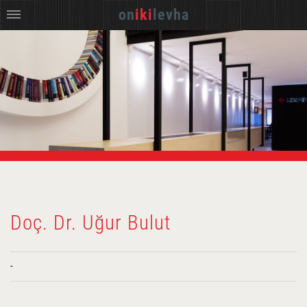
on
iki
levha
Doç. Dr. Uğur Bulut
-