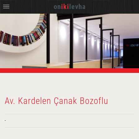
on
iki
levha
Av. Kardelen Çanak Bozoflu
-