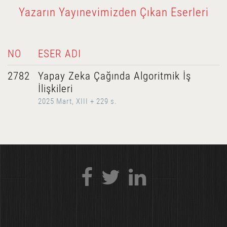
Yazarın Yayınevimizden Çıkan Eserleri
NO
ESER ADI
2782
Yapay Zeka Çağında Algoritmik İş
İlişkileri
2025 Mart, XIII + 229 s.