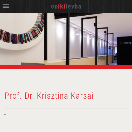
on
iki
levha
Prof. Dr. Krisztina Karsai
-