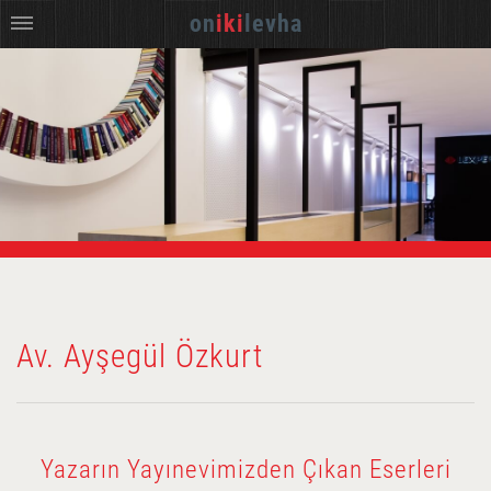
on
iki
levha
Av. Ayşegül Özkurt
Yazarın Yayınevimizden Çıkan Eserleri