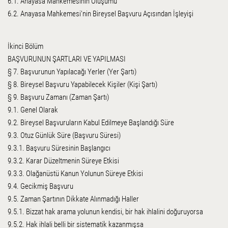
6.1. Anayasa Mahkemesinin Oluşumu
6.2. Anayasa Mahkemesi'nin Bireysel Başvuru Açısından İşleyişi
İkinci Bölüm
BAŞVURUNUN ŞARTLARI VE YAPILMASI
§ 7. Başvurunun Yapılacağı Yerler (Yer Şartı)
§ 8. Bireysel Başvuru Yapabilecek Kişiler (Kişi Şartı)
§ 9. Başvuru Zamanı (Zaman Şartı)
9.1. Genel Olarak
9.2. Bireysel Başvuruların Kabul Edilmeye Başlandığı Süre
9.3. Otuz Günlük Süre (Başvuru Süresi)
9.3.1. Başvuru Süresinin Başlangıcı
9.3.2. Karar Düzeltmenin Süreye Etkisi
9.3.3. Olağanüstü Kanun Yolunun Süreye Etkisi
9.4. Gecikmiş Başvuru
9.5. Zaman Şartının Dikkate Alınmadığı Haller
9.5.1. Bizzat hak arama yolunun kendisi, bir hak ihlalini doğuruyorsa
9.5.2. Hak ihlali belli bir sistematik kazanmışsa