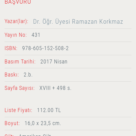
BAŞVURU
Dr. Öğr. Üyesi Ramazan Korkmaz
Yazar(lar):
Yayın No:
431
ISBN:
978-605-152-508-2
Basım Tarihi:
2017 Nisan
Baskı:
2.b.
Sayfa Sayısı:
XVIII + 498 s.
Liste Fiyatı:
112.00 TL
Boyut:
16,0 x 23,5 cm.