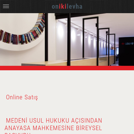
on
iki
levha
Online Satış
MEDENI USUL HUKUKU AÇISINDAN
ANAYASA MAHKEMESINE BIREYSEL