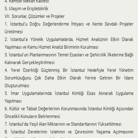
4. Kentsel Mekan Kalitesi
5. Ulaşım ve Erişilebilirlik
VII. Sorunlar, Çözümler ve Projeler
1. İstanbul'u Doğru Değerlendirme İhtiyacı ve Kente Sevdalı Projeler
Üretilmesi
2. İstanbul'a Yönelik Uygulamalarda, Hizmet Analizinin Etkin Olarak
Yapılması ve Kamu Hizmet Analizi Biriminin Kurulması
3. İstanbul'un Planlanmasının Temel Esasları ve Şehircilik İlkelerine Bağlı
Kalınarak Gerçekleştirilmesi
4. Yerel Özerkliği Güçlenmiş Bir İstanbul Hedefiyle Yerel Yönetim
Sorumluluğunu Çok Daha Etkin Olarak Yerine Getiren Bir İdare
Oluşturulması
5. İmar Uygulamalarında İstanbul Kimliği Esas Alınarak Uygulama
Yapılması
6. Kültür ve Tabiat Değerlerinin Korunmasında İstanbul Kimliği Açısından
Öncelikli Konuların Belirlenmesi
7. İstanbul'da Yeşil Alan Miktarının ve Standartlarının Yükseltilmesi
8. İstanbul Derelerinin Islahının ve Çevresinin Yaşama Açılmasının