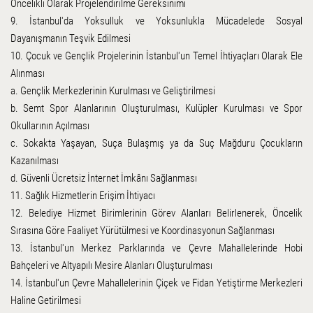
Öncelikli Olarak Projelendirilme Gereksinimi
9. İstanbul'da Yoksulluk ve Yoksunlukla Mücadelede Sosyal
Dayanışmanın Teşvik Edilmesi
10. Çocuk ve Gençlik Projelerinin İstanbul'un Temel İhtiyaçları Olarak Ele
Alınması
a. Gençlik Merkezlerinin Kurulması ve Geliştirilmesi
b. Semt Spor Alanlarının Oluşturulması, Kulüpler Kurulması ve Spor
Okullarının Açılması
c. Sokakta Yaşayan, Suça Bulaşmış ya da Suç Mağduru Çocukların
Kazanılması
d. Güvenli Ücretsiz İnternet İmkânı Sağlanması
11. Sağlık Hizmetlerin Erişim İhtiyacı
12. Belediye Hizmet Birimlerinin Görev Alanları Belirlenerek, Öncelik
Sırasına Göre Faaliyet Yürütülmesi ve Koordinasyonun Sağlanması
13. İstanbul'un Merkez Parklarında ve Çevre Mahallelerinde Hobi
Bahçeleri ve Altyapılı Mesire Alanları Oluşturulması
14. İstanbul'un Çevre Mahallelerinin Çiçek ve Fidan Yetiştirme Merkezleri
Haline Getirilmesi