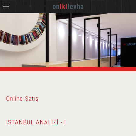
on
iki
levha
Online Satış
İSTANBUL ANALIZI - I