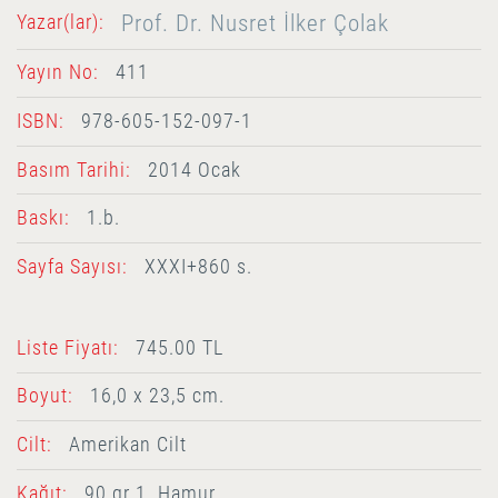
Prof. Dr. Nusret İlker Çolak
Yazar(lar):
Yayın No:
411
ISBN:
978-605-152-097-1
Basım Tarihi:
2014 Ocak
Baskı:
1.b.
Sayfa Sayısı:
XXXI+860 s.
Liste Fiyatı:
745.00 TL
Boyut:
16,0 x 23,5 cm.
Cilt:
Amerikan Cilt
Kağıt:
90 gr 1. Hamur