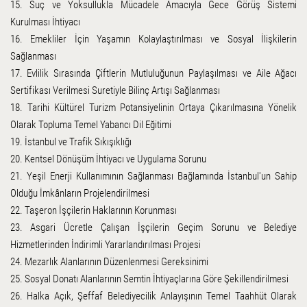
15. Suç ve Yoksullukla Mücadele Amacıyla Gece Görüş Sistemi
Kurulması İhtiyacı
16. Emekliler İçin Yaşamın Kolaylaştırılması ve Sosyal İlişkilerin
Sağlanması
17. Evlilik Sırasında Çiftlerin Mutluluğunun Paylaşılması ve Aile Ağacı
Sertifikası Verilmesi Suretiyle Bilinç Artışı Sağlanması
18. Tarihi Kültürel Turizm Potansiyelinin Ortaya Çıkarılmasına Yönelik
Olarak Topluma Temel Yabancı Dil Eğitimi
19. İstanbul ve Trafik Sıkışıklığı
20. Kentsel Dönüşüm İhtiyacı ve Uygulama Sorunu
21. Yeşil Enerji Kullanımının Sağlanması Bağlamında İstanbul'un Sahip
Olduğu İmkânların Projelendirilmesi
22. Taşeron İşçilerin Haklarının Korunması
23. Asgari Ücretle Çalışan İşçilerin Geçim Sorunu ve Belediye
Hizmetlerinden İndirimli Yararlandırılması Projesi
24. Mezarlık Alanlarının Düzenlenmesi Gereksinimi
25. Sosyal Donatı Alanlarının Semtin İhtiyaçlarına Göre Şekillendirilmesi
26. Halka Açık, Şeffaf Belediyecilik Anlayışının Temel Taahhüt Olarak