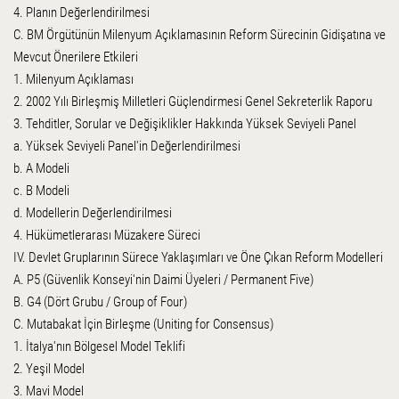
4. Planın Değerlendirilmesi
C. BM Örgütünün Milenyum Açıklamasının Reform Sürecinin Gidişatına ve
Mevcut Önerilere Etkileri
1. Milenyum Açıklaması
2. 2002 Yılı Birleşmiş Milletleri Güçlendirmesi Genel Sekreterlik Raporu
3. Tehditler, Sorular ve Değişiklikler Hakkında Yüksek Seviyeli Panel
a. Yüksek Seviyeli Panel'in Değerlendirilmesi
b. A Modeli
c. B Modeli
d. Modellerin Değerlendirilmesi
4. Hükümetlerarası Müzakere Süreci
IV. Devlet Gruplarının Sürece Yaklaşımları ve Öne Çıkan Reform Modelleri
A. P5 (Güvenlik Konseyi'nin Daimi Üyeleri / Permanent Five)
B. G4 (Dört Grubu / Group of Four)
C. Mutabakat İçin Birleşme (Uniting for Consensus)
1. İtalya'nın Bölgesel Model Teklifi
2. Yeşil Model
3. Mavi Model