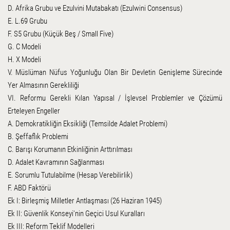
D. Afrika Grubu ve Ezulvini Mutabakatı (Ezulwini Consensus)
E. L.69 Grubu
F. S5 Grubu (Küçük Beş / Small Five)
G. C Modeli
H. X Modeli
V. Müslüman Nüfus Yoğunluğu Olan Bir Devletin Genişleme Sürecinde
Yer Almasının Gerekliliği
VI. Reformu Gerekli Kılan Yapısal / İşlevsel Problemler ve Çözümü
Erteleyen Engeller
A. Demokratikliğin Eksikliği (Temsilde Adalet Problemi)
B. Şeffaflık Problemi
C. Barışı Korumanın Etkinliğinin Arttırılması
D. Adalet Kavramının Sağlanması
E. Sorumlu Tutulabilme (Hesap Verebilirlik)
F. ABD Faktörü
Ek I: Birleşmiş Milletler Antlaşması (26 Haziran 1945)
Ek II: Güvenlik Konseyi'nin Geçici Usul Kuralları
Ek III: Reform Teklif Modelleri