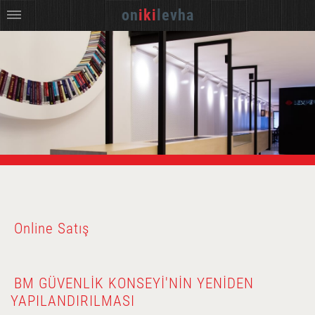
on
iki
levha
Online Satış
BM GÜVENLIK KONSEYI'NIN YENIDEN
YAPILANDIRILMASI