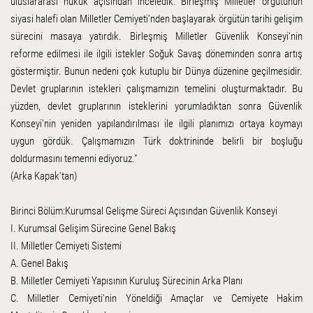
uluslararası hukuk açısından inceledik. Birleşmiş Milletler örgütünün
siyasi halefi olan Milletler Cemiyeti'nden başlayarak örgütün tarihi gelişim
sürecini masaya yatırdık. Birleşmiş Milletler Güvenlik Konseyi'nin
reforme edilmesi ile ilgili istekler Soğuk Savaş döneminden sonra artış
göstermiştir. Bunun nedeni çok kutuplu bir Dünya düzenine geçilmesidir.
Devlet gruplarının istekleri çalışmamızın temelini oluşturmaktadır. Bu
yüzden, devlet gruplarının isteklerini yorumladıktan sonra Güvenlik
Konseyi'nin yeniden yapılandırılması ile ilgili planımızı ortaya koymayı
uygun gördük. Çalışmamızın Türk doktrininde belirli bir boşluğu
doldurmasını temenni ediyoruz."
(Arka Kapak'tan)
Birinci Bölüm:Kurumsal Gelişme Süreci Açısından Güvenlik Konseyi
I. Kurumsal Gelişim Sürecine Genel Bakış
II. Milletler Cemiyeti Sistemi
A. Genel Bakış
B. Milletler Cemiyeti Yapısının Kuruluş Sürecinin Arka Planı
C. Milletler Cemiyeti'nin Yöneldiği Amaçlar ve Cemiyete Hakim