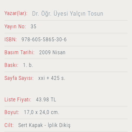
Dr. Öğr. Üyesi Yalçın Tosun
Yazar(lar):
Yayın No:
35
ISBN:
978-605-5865-30-6
Basım Tarihi:
2009 Nisan
Baskı:
1. b.
Sayfa Sayısı:
xxi + 425 s.
Liste Fiyatı:
43.98 TL
Boyut:
17,0 x 24,0 cm.
Cilt:
Sert Kapak - İplik Dikiş