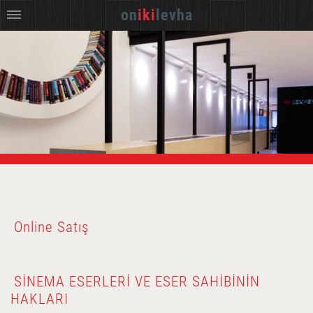
on
iki
levha
Online Satış
SINEMA ESERLERI VE ESER SAHIBININ
HAKLARI