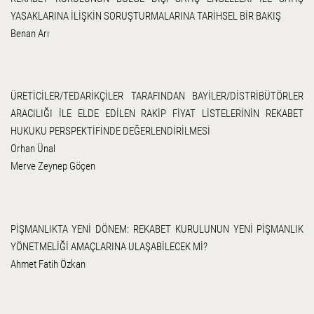
YASAKLARINA İLİŞKİN SORUŞTURMALARINA TARİHSEL BİR BAKIŞ
Benan Arı
ÜRETİCİLER/TEDARİKÇİLER TARAFINDAN BAYİLER/DİSTRİBÜTÖRLER
ARACILIĞI İLE ELDE EDİLEN RAKİP FİYAT LİSTELERİNİN REKABET
HUKUKU PERSPEKTİFİNDE DEĞERLENDİRİLMESİ
Orhan Ünal
Merve Zeynep Göçen
PİŞMANLIKTA YENİ DÖNEM: REKABET KURULUNUN YENİ PİŞMANLIK
YÖNETMELİĞİ AMAÇLARINA ULAŞABİLECEK Mİ?
Ahmet Fatih Özkan