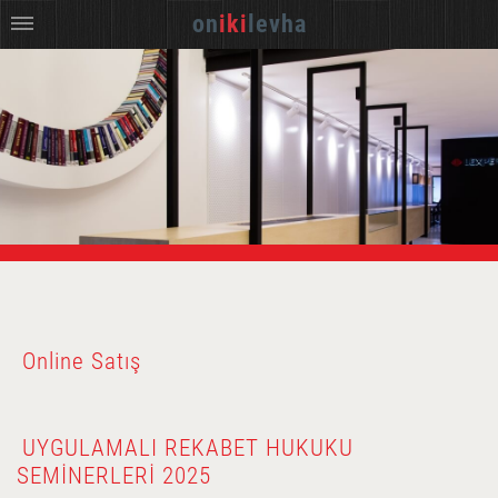
on
iki
levha
Online Satış
UYGULAMALI REKABET HUKUKU
SEMINERLERI 2025