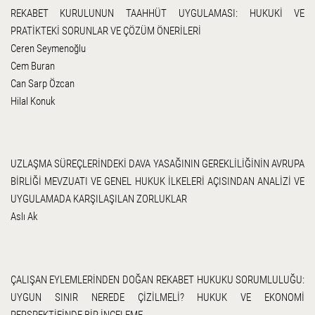
REKABET KURULUNUN TAAHHÜT UYGULAMASI: HUKUKİ VE
PRATİKTEKİ SORUNLAR VE ÇÖZÜM ÖNERİLERİ
Ceren Seymenoğlu
Cem Buran
Can Sarp Özcan
Hilal Konuk
UZLAŞMA SÜREÇLERİNDEKİ DAVA YASAĞININ GEREKLİLİĞİNİN AVRUPA
BİRLİĞİ MEVZUATI VE GENEL HUKUK İLKELERİ AÇISINDAN ANALİZİ VE
UYGULAMADA KARŞILAŞILAN ZORLUKLAR
Aslı Ak
ÇALIŞAN EYLEMLERİNDEN DOĞAN REKABET HUKUKU SORUMLULUĞU:
UYGUN SINIR NEREDE ÇİZİLMELİ? HUKUK VE EKONOMİ
PERSPEKTİFİNDE BİR İNCELEME