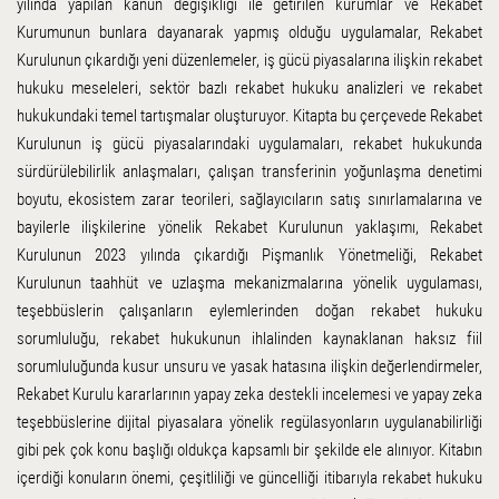
yılında yapılan kanun değişikliği ile getirilen kurumlar ve Rekabet
Kurumunun bunlara dayanarak yapmış olduğu uygulamalar, Rekabet
Kurulunun çıkardığı yeni düzenlemeler, iş gücü piyasalarına ilişkin rekabet
hukuku meseleleri, sektör bazlı rekabet hukuku analizleri ve rekabet
hukukundaki temel tartışmalar oluşturuyor. Kitapta bu çerçevede Rekabet
Kurulunun iş gücü piyasalarındaki uygulamaları, rekabet hukukunda
sürdürülebilirlik anlaşmaları, çalışan transferinin yoğunlaşma denetimi
boyutu, ekosistem zarar teorileri, sağlayıcıların satış sınırlamalarına ve
bayilerle ilişkilerine yönelik Rekabet Kurulunun yaklaşımı, Rekabet
Kurulunun 2023 yılında çıkardığı Pişmanlık Yönetmeliği, Rekabet
Kurulunun taahhüt ve uzlaşma mekanizmalarına yönelik uygulaması,
teşebbüslerin çalışanların eylemlerinden doğan rekabet hukuku
sorumluluğu, rekabet hukukunun ihlalinden kaynaklanan haksız fiil
sorumluluğunda kusur unsuru ve yasak hatasına ilişkin değerlendirmeler,
Rekabet Kurulu kararlarının yapay zeka destekli incelemesi ve yapay zeka
teşebbüslerine dijital piyasalara yönelik regülasyonların uygulanabilirliği
gibi pek çok konu başlığı oldukça kapsamlı bir şekilde ele alınıyor. Kitabın
içerdiği konuların önemi, çeşitliliği ve güncelliği itibarıyla rekabet hukuku