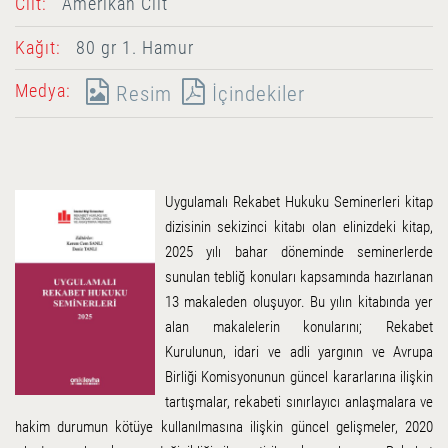
Cilt:
Amerikan Cilt
Kağıt:
80 gr 1. Hamur
Medya:
Resim
İçindekiler
Uygulamalı Rekabet Hukuku Seminerleri kitap
dizisinin sekizinci kitabı olan elinizdeki kitap,
2025 yılı bahar döneminde seminerlerde
sunulan tebliğ konuları kapsamında hazırlanan
13 makaleden oluşuyor. Bu yılın kitabında yer
alan makalelerin konularını; Rekabet
Kurulunun, idari ve adli yargının ve Avrupa
Birliği Komisyonunun güncel kararlarına ilişkin
tartışmalar, rekabeti sınırlayıcı anlaşmalara ve
hakim durumun kötüye kullanılmasına ilişkin güncel gelişmeler, 2020