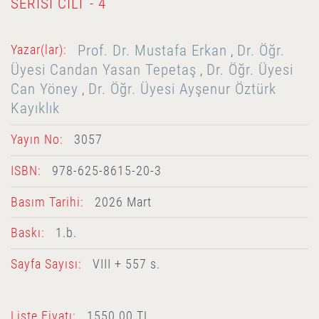
SERISI CILT - 4
Prof. Dr. Mustafa Erkan
Dr. Öğr.
Yazar(lar):
,
Üyesi Candan Yasan Tepetaş
Dr. Öğr. Üyesi
,
Can Yöney
Dr. Öğr. Üyesi Ayşenur Öztürk
,
Kayıklık
Yayın No:
3057
ISBN:
978-625-8615-20-3
Basım Tarihi:
2026 Mart
Baskı:
1.b.
Sayfa Sayısı:
VIII + 557 s.
Liste Fiyatı:
1550.00 TL