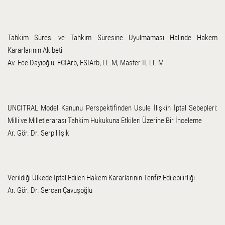
Tahkim Süresi ve Tahkim Süresine Uyulmaması Halinde Hakem
Kararlarının Akıbeti
Av. Ece Dayıoğlu, FCIArb, FSIArb, LL.M, Master II, LL.M
UNCITRAL Model Kanunu Perspektifinden Usule İlişkin İptal Sebepleri:
Milli ve Milletlerarası Tahkim Hukukuna Etkileri Üzerine Bir İnceleme
Ar. Gör. Dr. Serpil Işık
Verildiği Ülkede İptal Edilen Hakem Kararlarının Tenfiz Edilebilirliği
Ar. Gör. Dr. Sercan Çavuşoğlu