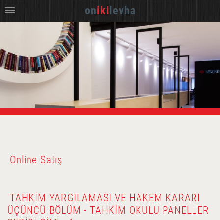
on
iki
levha
Online Satış
TAHKIM YARGILAMASI VE HAKEM KARARI
ÜÇÜNCÜ BÖLÜM - TAHKIM OKULU PANELLER