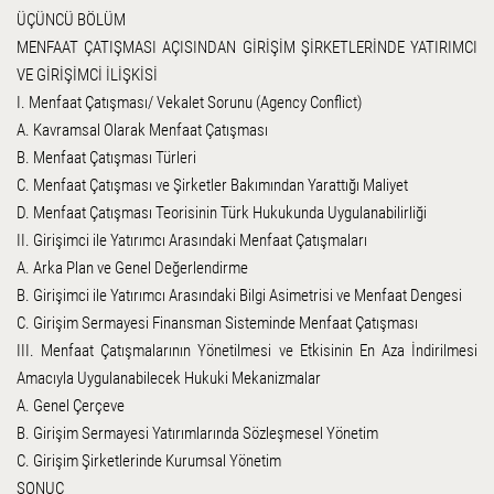
ÜÇÜNCÜ BÖLÜM
MENFAAT ÇATIŞMASI AÇISINDAN GİRİŞİM ŞİRKETLERİNDE YATIRIMCI
VE GİRİŞİMCİ İLİŞKİSİ
I. Menfaat Çatışması/ Vekalet Sorunu (Agency Conflict)
A. Kavramsal Olarak Menfaat Çatışması
B. Menfaat Çatışması Türleri
C. Menfaat Çatışması ve Şirketler Bakımından Yarattığı Maliyet
D. Menfaat Çatışması Teorisinin Türk Hukukunda Uygulanabilirliği
II. Girişimci ile Yatırımcı Arasındaki Menfaat Çatışmaları
A. Arka Plan ve Genel Değerlendirme
B. Girişimci ile Yatırımcı Arasındaki Bilgi Asimetrisi ve Menfaat Dengesi
C. Girişim Sermayesi Finansman Sisteminde Menfaat Çatışması
III. Menfaat Çatışmalarının Yönetilmesi ve Etkisinin En Aza İndirilmesi
Amacıyla Uygulanabilecek Hukuki Mekanizmalar
A. Genel Çerçeve
B. Girişim Sermayesi Yatırımlarında Sözleşmesel Yönetim
C. Girişim Şirketlerinde Kurumsal Yönetim
SONUÇ