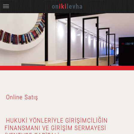
on
iki
levha
Online Satış
HUKUKI YÖNLERIYLE GIRIŞIMCILIĞIN
FINANSMANI VE GIRIŞIM SERMAYESI