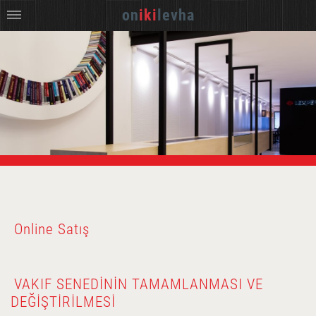
on
iki
levha
Online Satış
VAKIF SENEDININ TAMAMLANMASI VE
DEĞIŞTIRILMESI