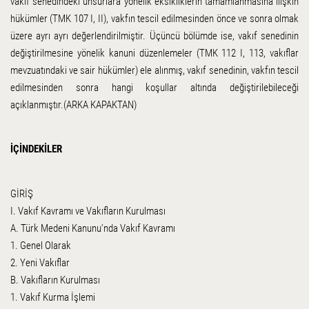
vakıf senedindeki unsurlara yönelik eksikliklerin tamamlanmasına ilişkin
hükümler (TMK 107 I, II), vakfın tescil edilmesinden önce ve sonra olmak
üzere ayrı ayrı değerlendirilmiştir. Üçüncü bölümde ise, vakıf senedinin
değiştirilmesine yönelik kanuni düzenlemeler (TMK 112 I, 113, vakıflar
mevzuatındaki ve sair hükümler) ele alınmış, vakıf senedinin, vakfın tescil
edilmesinden sonra hangi koşullar altında değiştirilebileceği
açıklanmıştır.(ARKA KAPAKTAN)
İÇİNDEKİLER
GİRİŞ
I. Vakıf Kavramı ve Vakıfların Kurulması
A. Türk Medeni Kanunu'nda Vakıf Kavramı
1. Genel Olarak
2. Yeni Vakıflar
B. Vakıfların Kurulması
1. Vakıf Kurma İşlemi