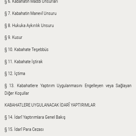
§ 6. Kabahatin Maddî Unsurları
§ 7. Kabahatin Manevî Unsuru
§ 8. Hukuka Aykırılık Unsuru
§ 9. Kusur
§ 10. Kabahate Teşebbüs
§ 11. Kabahate İştirak
§ 12. İçtima
§ 13. Kabahatlere Yaptırım Uygulanmasını Engelleyen veya Sağlayan
Diğer Koşullar
KABAHATLERE UYGULANACAK İDARÎ YAPTIRIMLAR
§ 14. İdarî Yaptırımlara Genel Bakış
§ 15. İdarî Para Cezası