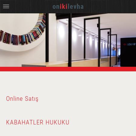
on
iki
levha
Online Satış
KABAHATLER HUKUKU