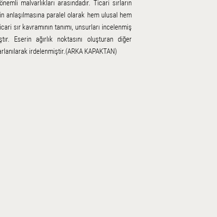
nemli malvarlıkları arasındadır. Ticari sırların
nin anlaşılmasına paralel olarak hem ulusal hem
icari sır kavramının tanımı, unsurları incelenmiş
tır. Eserin ağırlık noktasını oluşturan diğer
rarlanılarak irdelenmiştir.(ARKA KAPAKTAN)