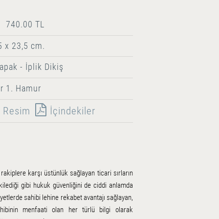
740.00 TL
5 x 23,5 cm.
apak - İplik Dikiş
r 1. Hamur
Resim
İçindekiler
rakiplere karşı üstünlük sağlayan ticari sırların
kilediği gibi hukuk güvenliğini de ciddi anlamda
yetlerde sahibi lehine rekabet avantajı sağlayan,
hibinin menfaati olan her türlü bilgi olarak