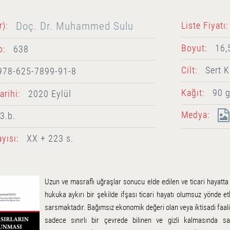
Doç. Dr. Muhammed Sulu
r):
Liste Fiyatı:
Boyut:
16,
o:
638
Cilt:
Sert K
978-625-7899-91-8
Kağıt:
90 g
rihi:
2020 Eylül
Medya:
3.b.
yısı:
XX + 223 s.
Uzun ve masraflı uğraşlar sonucu elde edilen ve ticari hayatta 
hukuka aykırı bir şekilde ifşası ticari hayatı olumsuz yönde et
sarsmaktadır. Bağımsız ekonomik değeri olan veya iktisadi faali
sadece sınırlı bir çevrede bilinen ve gizli kalmasında sa