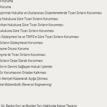
el Koruma
l Koruma
aştırmalı Hukukta ve Uluslararası Düzenlemelerde Ticari Sırların Korunması
liz Hukukuna Göre Ticari Sırların Korunması
rikan Hukukuna Göre Ticari Sırların Korunması
Hukukuna Göre Ticari Sırların Korunması
is Sözleşmesi'ne ve TRIPS'e Göre Ticari Sırların Korunması
i Sırların Sözleşmesel Korunması
leşme Öncesi Koruma
eşme ile Ticari Sırların Korunması
 Sırların Cezai Olarak Korunması
 Sırrın Devrini Sağlayan Hukuki İşlemler
i Sır Korumasının Ortadan Kalkması
ın Aleniyet Kazanarak Açığa Çıkması
sine Mühendislik (Reverse Engineering)
i Sır, Banka Sırrı ve Musteri Sırrı Hakkında Kanun Tasarısı