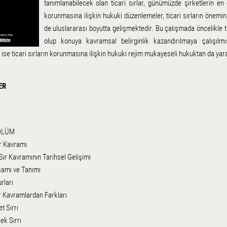
tanımlanabilecek olan ticari sırlar, günümüzde şirketlerin en ö
korunmasına ilişkin hukuki düzenlemeler, ticari sırların önemi
de uluslararası boyutta gelişmektedir. Bu çalışmada öncelikle t
olup konuya kavramsal belirginlik kazandırılmaya çalışılmış
ise ticari sırların korunmasına ilişkin hukuki rejim mukayeseli hukuktan da ya
ER
BÖLÜM
ır Kavramı
 Sır Kavramının Tarihsel Gelişimi
samı ve Tanımı
rları
r Kavramlardan Farkları
t Sırrı
ek Sırrı