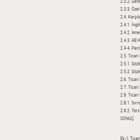
2.3.2. Gen
2.3.3. Öze
2.4. Karşıl
2.4.1. İngi
2.4.2. Ame
2.4.3. AB 
2.4.4. Par
2.5. Ticar
2.5.1. Söz
2.5.2. Sözl
2.6. Ticari
2.7. Ticari
2.8. Ticar
2.8.1. Sırr
2.8.2. Ter
SONUÇ
Ek-1: Ticar