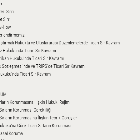
rrı
eri Sırrı
t Sırrı
ow-How
erlendirmemiz
aştırmalı Hukukta ve Uluslararası Düzenlemelerde Ticari Sır Kavramı
liz Hukukunda Ticari Sır Kavramı
rikan Hukuku'nda Ticari Sır Kavramı
is Sözleşmesi'nde ve TRIPS'de Ticari Sır Kavramı
Hukuku'nda Ticari Sır Kavramı
LÜM
ırların Korunmasına İlişkin Hukuki Rejim
 Sırların Korunması Gerekliliği
 Sırların Korunmasına İlişkin Teorik Görüşler
Hukuku'na Göre Ticari Sırların Korunması
yasal Koruma