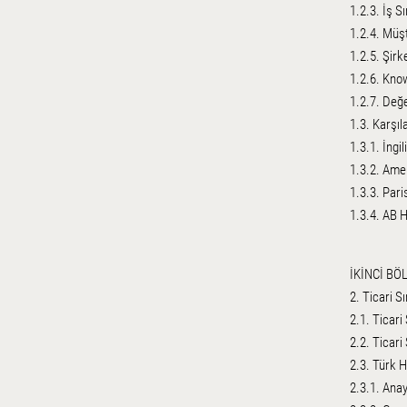
1.2.3. İş Sı
1.2.4. Müşt
1.2.5. Şirke
1.2.6. Kn
1.2.7. Değ
1.3. Karşıl
1.3.1. İngi
1.3.2. Ame
1.3.3. Par
1.3.4. AB 
İKİNCİ BÖ
2. Ticari S
2.1. Ticari
2.2. Ticari
2.3. Türk 
2.3.1. Ana