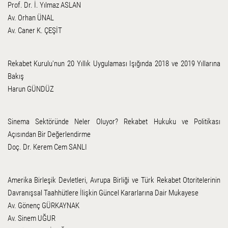
Prof. Dr. İ. Yılmaz ASLAN
Av. Orhan ÜNAL
Av. Caner K. ÇEŞİT
Rekabet Kurulu'nun 20 Yıllık Uygulaması Işığında 2018 ve 2019 Yıllarına
Bakış
Harun GÜNDÜZ
Sinema Sektöründe Neler Oluyor? Rekabet Hukuku ve Politikası
Açısından Bir Değerlendirme
Doç. Dr. Kerem Cem SANLI
Amerika Birleşik Devletleri, Avrupa Birliği ve Türk Rekabet Otoritelerinin
Davranışsal Taahhütlere İlişkin Güncel Kararlarına Dair Mukayese
Av. Gönenç GÜRKAYNAK
Av. Sinem UĞUR