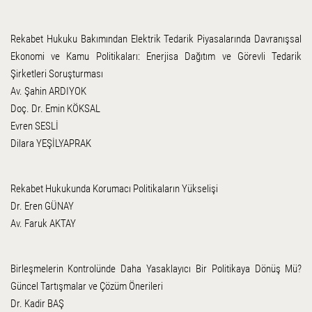
Rekabet Hukuku Bakımından Elektrik Tedarik Piyasalarında Davranışsal
Ekonomi ve Kamu Politikaları: Enerjisa Dağıtım ve Görevli Tedarik
Şirketleri Soruşturması
Av. Şahin ARDIYOK
Doç. Dr. Emin KÖKSAL
Evren SESLİ
Dilara YEŞİLYAPRAK
Rekabet Hukukunda Korumacı Politikaların Yükselişi
Dr. Eren GÜNAY
Av. Faruk AKTAY
Birleşmelerin Kontrolünde Daha Yasaklayıcı Bir Politikaya Dönüş Mü?
Güncel Tartışmalar ve Çözüm Önerileri
Dr. Kadir BAŞ