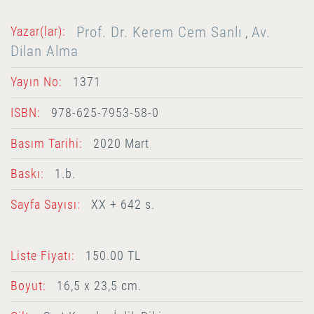
Prof. Dr. Kerem Cem Sanlı
Av.
Yazar(lar):
,
Dilan Alma
Yayın No:
1371
ISBN:
978-625-7953-58-0
Basım Tarihi:
2020 Mart
Baskı:
1.b.
Sayfa Sayısı:
XX + 642 s.
Liste Fiyatı:
150.00 TL
Boyut:
16,5 x 23,5 cm.