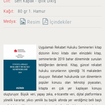
Cilt:
Sert Kapak - İplik Dikiş
Kağıt:
80 gr 1. Hamur
Medya:
Resim
İçindekiler
Uygulamalı Rekabet Hukuku Seminerleri kitap
dizisinin ikinci kitabı olan elinizdeki kitap,
seminerlerde 2019 bahar döneminde sunulan
tebliğlerden derlendi. Kitap, güncel rekabet
hukuku sorunlarının işlendiği 16 makaleden
oluşuyor. Rekabet hukukunda son dönemlerin
popüler konusu olan teknoloji piyasaları,
kitapta en çok yer kaplayan konuyu
oluşturuyor. Büyük veri, yapay zeka, e-ticarette veri, dijital platformlara
yönelik kararlar, yıkıcı yenilik bu başlık altında yer verdiğimiz belli başlı