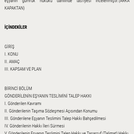
eşyanın gümrük hukuku dahilinde tasfiyesi incelenmiştir.(ARKA
KAPAKTAN)
İÇİNDEKİLER
GİRİŞ
I. KONU
II. AMAÇ
III. KAPSAM VE PLAN
BİRİNCİ BÖLÜM
GÖNDERİLENİN EŞYANIN TESLİMİNİ TALEP HAKKI
I. Gönderilen Kavramı
II. Gönderilenin Taşıma Sözleşmesi Açısından Konumu
III. Gönderilene Eşyanın Teslimini Talep Hakkı Bahşedilmesi
IV. Gönderilenin Hakkı İleri Sürmesi
V. Gönderilenin Eşyanın Teslimini Talep Hakkı ve Tasarruf (Talimat) Hakkı