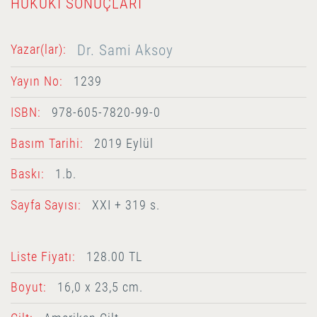
HUKUKI SONUÇLARI
Dr. Sami Aksoy
Yazar(lar):
Yayın No:
1239
ISBN:
978-605-7820-99-0
Basım Tarihi:
2019 Eylül
Baskı:
1.b.
Sayfa Sayısı:
XXI + 319 s.
Liste Fiyatı:
128.00 TL
Boyut:
16,0 x 23,5 cm.