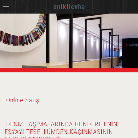
on
iki
levha
Online Satış
DENIZ TAŞIMALARINDA GÖNDERILENIN
EŞYAYI TESELLÜMDEN KAÇINMASININ