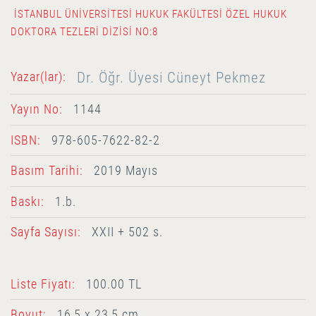
İSTANBUL ÜNIVERSITESI HUKUK FAKÜLTESI ÖZEL HUKUK
DOKTORA TEZLERI DIZISI NO:8
Dr. Öğr. Üyesi Cüneyt Pekmez
Yazar(lar):
Yayın No:
1144
ISBN:
978-605-7622-82-2
Basım Tarihi:
2019 Mayıs
Baskı:
1.b.
Sayfa Sayısı:
XXII + 502 s.
Liste Fiyatı:
100.00 TL
Boyut:
16,5 x 23,5 cm.