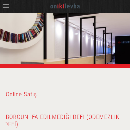
on
iki
levha
Online Satış
BORCUN İFA EDILMEDIĞI DEFI (ÖDEMEZLIK
DEFI)