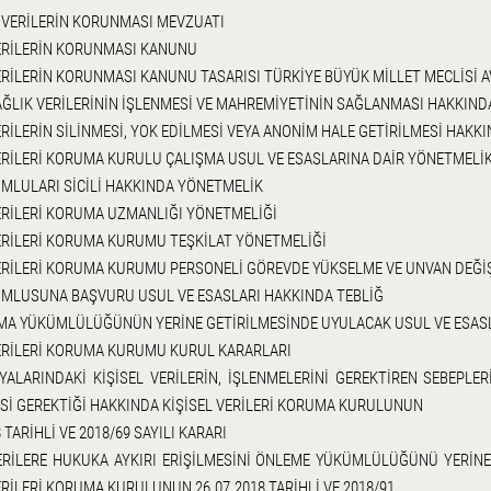
L VERİLERİN KORUNMASI MEVZUATI
VERİLERİN KORUNMASI KANUNU
ERİLERİN KORUNMASI KANUNU TASARISI TÜRKİYE BÜYÜK MİLLET MECLİSİ
AĞLIK VERİLERİNİN İŞLENMESİ VE MAHREMİYETİNİN SAĞLANMASI HAKKIN
ERİLERİN SİLİNMESİ, YOK EDİLMESİ VEYA ANONİM HALE GETİRİLMESİ HAK
ERİLERİ KORUMA KURULU ÇALIŞMA USUL VE ESASLARINA DAİR YÖNETMELİ
MLULARI SİCİLİ HAKKINDA YÖNETMELİK
ERİLERİ KORUMA UZMANLIĞI YÖNETMELİĞİ
VERİLERİ KORUMA KURUMU TEŞKİLAT YÖNETMELİĞİ
VERİLERİ KORUMA KURUMU PERSONELİ GÖREVDE YÜKSELME VE UNVAN DEĞİŞ
UMLUSUNA BAŞVURU USUL VE ESASLARI HAKKINDA TEBLİĞ
MA YÜKÜMLÜLÜĞÜNÜN YERİNE GETİRİLMESİNDE UYULACAK USUL VE ESASL
VERİLERİ KORUMA KURUMU KURUL KARARLARI
SYALARINDAKİ KİŞİSEL VERİLERİN, İŞLENMELERİNİ GEREKTİREN SEBEPL
Sİ GEREKTİĞİ HAKKINDA KİŞİSEL VERİLERİ KORUMA KURULUNUN
 TARİHLİ VE 2018/69 SAYILI KARARI
VERİLERE HUKUKA AYKIRI ERİŞİLMESİNİ ÖNLEME YÜKÜMLÜLÜĞÜNÜ YERİ
ERİLERİ KORUMA KURULUNUN 26.07.2018 TARİHLİ VE 2018/91