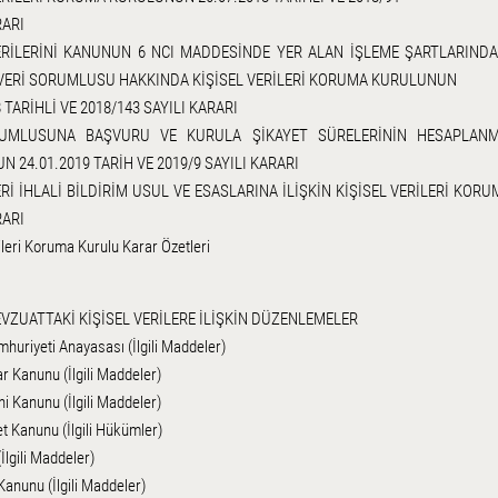
RARI
ERİLERİNİ KANUNUN 6 NCI MADDESİNDE YER ALAN İŞLEME ŞARTLARIND
VERİ SORUMLUSU HAKKINDA KİŞİSEL VERİLERİ KORUMA KURULUNUN
 TARİHLİ VE 2018/143 SAYILI KARARI
UMLUSUNA BAŞVURU VE KURULA ŞİKAYET SÜRELERİNİN HESAPLANMA
 24.01.2019 TARİH VE 2019/9 SAYILI KARARI
ERİ İHLALİ BİLDİRİM USUL VE ESASLARINA İLİŞKİN KİŞİSEL VERİLERİ KOR
RARI
ileri Koruma Kurulu Karar Özetleri
EVZUATTAKİ KİŞİSEL VERİLERE İLİŞKİN DÜZENLEMELER
huriyeti Anayasası (İlgili Maddeler)
r Kanunu (İlgili Maddeler)
i Kanunu (İlgili Maddeler)
t Kanunu (İlgili Hükümler)
İlgili Maddeler)
anunu (İlgili Maddeler)