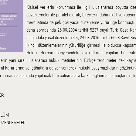
Kişisel verilerin korunması ile ilgili uluslararası boyutta öz
düzenlemeler ile paralel olarak, bireylerin daha aktif ve kaps
mevzuatında da pek çok yasal düzenleme yürürlüğe konmuştur
daha sonrasında 26.09.2004 tarihli 5237 sayılı Türk Ceza Kanu
alanındaki yasal düzenlemeler, 24.03.2016 tarihli 6698 Sayılı K
ikincil düzenlemelerinin yürürlüğe girmesi ile oldukça kapsa
Hukuk Bürosu bünyesindeki avukatlarca yapılan bu çalı
erin yanı sıra uluslararası hukuk metinlerinin Türkçe tercümeleri tek kaynak
ul kararlarına ve içtihatlara da yer verilerek; hukuki uyuşmazlıkların çözümü
korunmasına alanında yapılacak tüm çalışmalara katkı sağlanması amaçlanmış
ER
BÖLÜM
ÜZENLEMELER