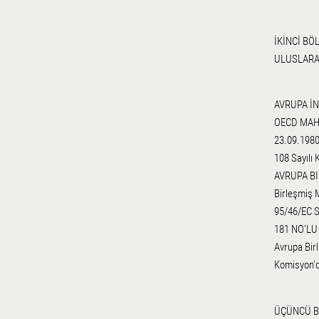
İKİNCİ BÖ
ULUSLARA
AVRUPA İ
OECD MAHR
23.09.1980
108 Sayılı 
AVRUPA BI
Birleşmiş M
95/46/EC Sa
181 NO'LU
Avrupa Bir
Komisyon'd
ÜÇÜNCÜ 