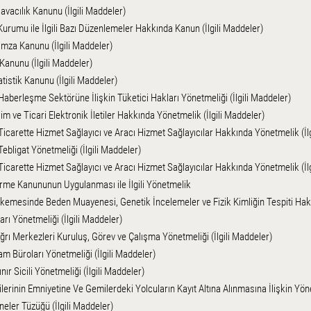
Havacılık Kanunu (İlgili Maddeler)
Kurumu ile İlgili Bazı Düzenlemeler Hakkında Kanun (İlgili Maddeler)
İmza Kanunu (İlgili Maddeler)
Kanunu (İlgili Maddeler)
atistik Kanunu (İlgili Maddeler)
Haberleşme Sektörüne İlişkin Tüketici Hakları Yönetmeliği (İlgili Maddeler)
işim ve Ticari Elektronik İletiler Hakkında Yönetmelik (İlgili Maddeler)
Ticarette Hizmet Sağlayıcı ve Aracı Hizmet Sağlayıcılar Hakkında Yönetmelik (İl
Tebligat Yönetmeliği (İlgili Maddeler)
Ticarette Hizmet Sağlayıcı ve Aracı Hizmet Sağlayıcılar Hakkında Yönetmelik (İl
irme Kanununun Uygulanması ile İlgili Yönetmelik
emesinde Beden Muayenesi, Genetik İncelemeler ve Fizik Kimliğin Tespiti Hakk
rı Yönetmeliği (İlgili Maddeler)
ğrı Merkezleri Kuruluş, Görev ve Çalışma Yönetmeliği (İlgili Maddeler)
am Büroları Yönetmeliği (İlgili Maddeler)
nır Sicili Yönetmeliği (İlgili Maddeler)
erinin Emniyetine Ve Gemilerdeki Yolcuların Kayıt Altına Alınmasına İlişkin Yöne
eler Tüzüğü (İlgili Maddeler)