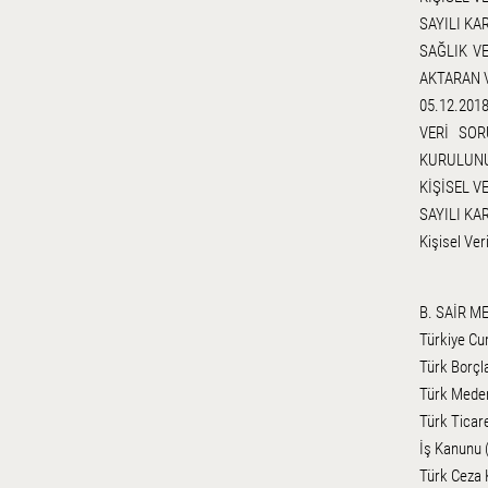
SAYILI KA
SAĞLIK V
AKTARAN 
05.12.2018
VERİ SOR
KURULUNUN
KİŞİSEL V
SAYILI KA
Kişisel Ver
B. SAİR M
Türkiye Cum
Türk Borçla
Türk Meden
Türk Ticare
İş Kanunu (
Türk Ceza K