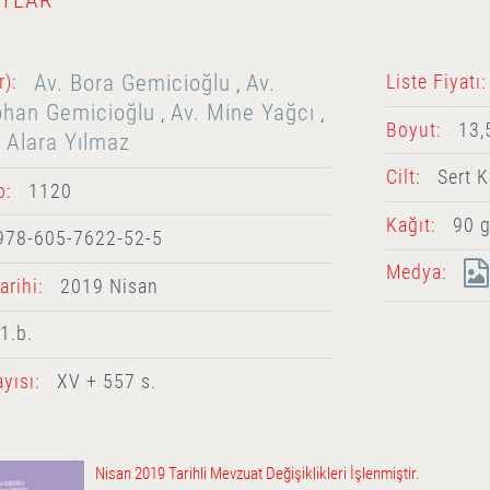
Av. Bora Gemicioğlu
Av.
r):
Liste Fiyatı:
,
han Gemicioğlu
Av. Mine Yağcı
,
,
Boyut:
13,
. Alara Yılmaz
Cilt:
Sert K
o:
1120
Kağıt:
90 g
978-605-7622-52-5
Medya:
rihi:
2019 Nisan
1.b.
yısı:
XV + 557 s.
Nisan 2019 Tarihli Mevzuat Değişiklikleri İşlenmiştir.