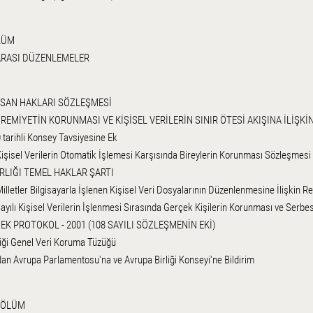
LÜM
RASI DÜZENLEMELER
NSAN HAKLARI SÖZLEŞMESİ
EMİYETİN KORUNMASI VE KİŞİSEL VERİLERİN SINIR ÖTESİ AKIŞINA İLİŞKİ
 tarihli Konsey Tavsiyesine Ek
Kişisel Verilerin Otomatik İşlemesi Karşısında Bireylerin Korunması Sözleşmesi
RLIĞI TEMEL HAKLAR ŞARTI
illetler Bilgisayarla İşlenen Kişisel Veri Dosyalarının Düzenlenmesine İlişkin Re
yılı Kişisel Verilerin İşlenmesi Sırasında Gerçek Kişilerin Korunması ve Serbest 
 EK PROTOKOL - 2001 (108 SAYILI SÖZLEŞMENİN EKİ)
liği Genel Veri Koruma Tüzüğü
an Avrupa Parlamentosu'na ve Avrupa Birliği Konseyi'ne Bildirim
BÖLÜM