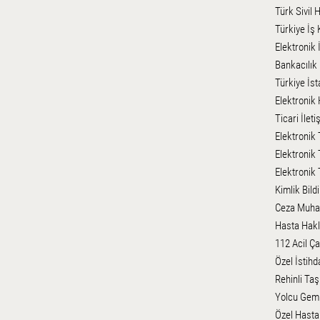
Türk Sivil 
Türkiye İş 
Elektronik 
Bankacılık 
Türkiye İst
Elektronik 
Ticari İlet
Elektronik 
Elektronik 
Elektronik 
Kimlik Bild
Ceza Muhak
Hasta Hakla
112 Acil Ça
Özel İstihd
Rehinli Taşı
Yolcu Gemil
Özel Hastan