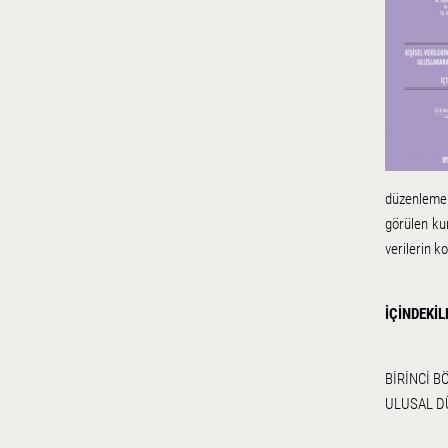
düzenlemel
görülen kur
verilerin 
İÇİNDEKİL
BİRİNCİ 
ULUSAL D