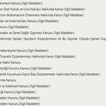
emesi Kanunu (İlgili Maddeler)
rası Özel Hukuk ve Usul Hukuku Hakkında Kanun (İlgili Maddeler)
erinin Aklanmasının Önlenmesi Hakkında Kanun (İlgili Maddeler)
arı ve Kredi Kartları Kanunu (İlgili Maddeler)
anunu (İlgili Maddeler)
rtalar ve Genel Sağlık Sigortası Kanunu (İlgili Maddeler)
rtamında Yapılan Yayınların Düzenlenmesi Ve Bu Yayınlar Yoluyla İşlenen Suç
 Haberleşme Kanunu (İlgili Maddeler)
 Ticaretin Düzenlenmesi Hakkında Kanun (İlgili Maddeler)
me Hakkı Kanunu
çiliği Kurumu Kanunu (İlgili Maddeler)
enlik Kurumuna İlişkin Bazı Düzenlemeler Hakkında Kanun (İlgili Maddeler)
dirme Kanunu
e ve Salahiyet Kanunu (İlgili Maddeler)
iği Kanunu (İlgili Maddeler)
tleri Kanunu (İlgili Maddeler)
tleri Kanunu (İlgili Maddeler)