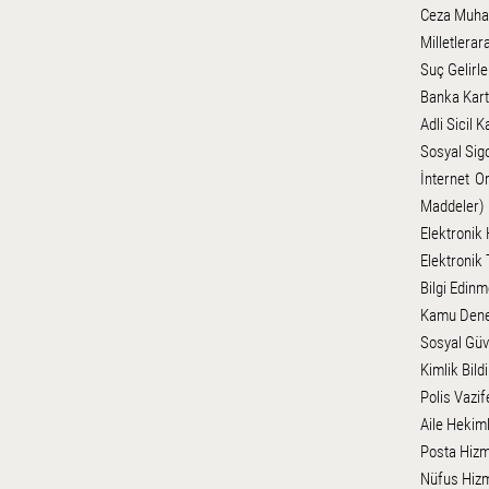
Ceza Muhak
Milletlera
Suç Gelirl
Banka Kartl
Adli Sicil K
Sosyal Sigo
İnternet O
Maddeler)
Elektronik
Elektronik
Bilgi Edin
Kamu Denet
Sosyal Güv
Kimlik Bil
Polis Vazif
Aile Hekiml
Posta Hizme
Nüfus Hizme