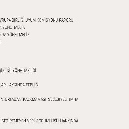
 AVRUPA BİRLİĞİ UYUM KOMİSYONU RAPORU
DA YÖNETMELİK
KINDA YÖNETMELİK
K
İKLİĞİ YÖNETMELİĞİ
AR HAKKINDA TEBLİĞ
ERİN ORTADAN KALKMAMASI SEBEBİYLE, İMHA
NE GETİREMEYEN VERİ SORUMLUSU HAKKINDA