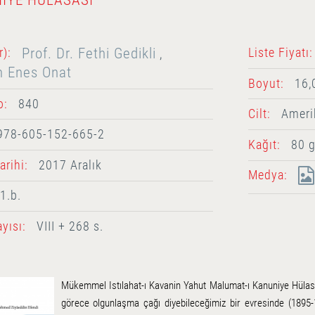
Prof. Dr. Fethi Gedikli
r):
Liste Fiyatı:
,
m Enes Onat
Boyut:
16,
o:
840
Cilt:
Ameri
978-605-152-665-2
Kağıt:
80 g
rihi:
2017 Aralık
Medya:
1.b.
yısı:
VIII + 268 s.
Mükemmel Istılahat-ı Kavanin Yahut Malumat-ı Kanuniye Hülas
görece olgunlaşma çağı diyebileceğimiz bir evresinde (1895-