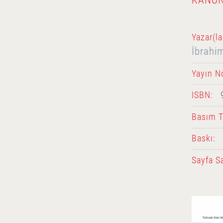
Yazar(la
İbrahi
Yayın N
ISBN:
Basım Ta
Baskı:
Sayfa Sa